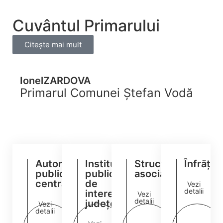
Cuvântul Primarului
Citește mai mult
Ionel
ZARDOVA
Primarul Comunei Ștefan Vodă
Autorități/Instituții
Instituții
Structuri
Înfrățiri
publice
publice
asociative
centrale
de
Vezi
detalii
interes
Vezi
detalii
județean
Vezi
detalii