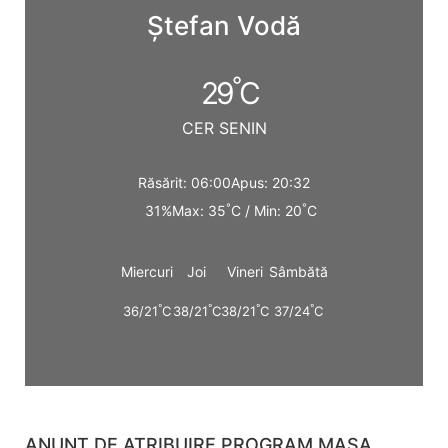
Ștefan Vodă
°
29
C
CER SENIN
Răsărit: 06:00
Apus: 20:32
°
°
31%
Max: 35
C / Min: 20
C
Miercuri
Joi
Vineri
Sâmbătă
°
°
°
°
36/21
C
38/21
C
38/21
C
37/24
C
ANUNT DE ATRIBUIRE PROGRAM MASA