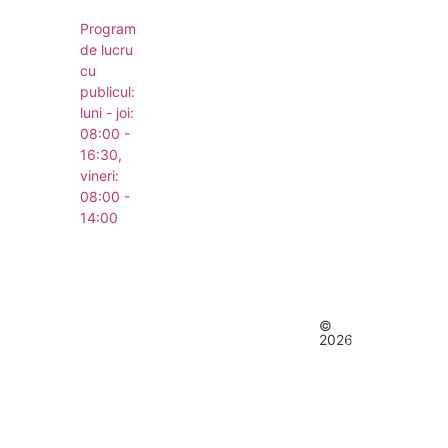
Program
de lucru
cu
publicul:
luni - joi:
08:00 -
16:30,
vineri:
08:00 -
14:00
Concept realizat de
Big Media Relații Publice SRL
Comuna Ștefan
©
Toate
Vodă | Județul
2026
drepturile
Călărași
rezervate