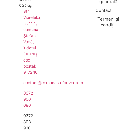
generală
Călărași
Contact
Str.
Viorelelor,
Termeni și
nr. 114,
condiții
comuna
Ștefan
Vodă,
județul
Călărași
cod
poștal:
917240
contact@comunastefanvoda.ro
0372
900
080
0372
893
920