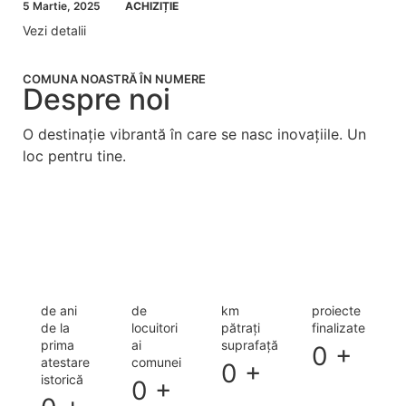
5 Martie, 2025
ACHIZIȚIE
Vezi detalii
COMUNA NOASTRĂ ÎN NUMERE
Despre noi
O destinație vibrantă în care se nasc inovațiile. Un
loc pentru tine.
Citește mai mult
de ani
de
km
proiecte
de la
locuitori
pătrați
finalizate
prima
ai
suprafață
0
+
atestare
comunei
0
+
istorică
0
+